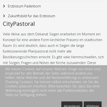
Erzbistum Paderborn
Zukunftsbild für das Erzbistum
CityPastoral
Viele Aktive aus dem Dekanat Siegen erarbeiten im Moment ein
Konzept für eine andere Form kirchlicher Präsenz im städtischen
Raum. Es wird deutlich, dass auch in Siegen die lange
funktionierende Pfarrpastoral nicht mehr alle
Bevölkerungsschichten erreicht. Es gibt viele Hemmschwellen, sich
mit Sorgen, Fragen und Nöten der Kirche zuzuwenden. Diese
Hemmschwellen möchte die CityPastoral abbauen bzw. gar nicht
Wir nutzen Cookies auf unserer Website. Einige von ihnen sind
essenziell für den Betrieb der Seite, während andere uns
erst entstehen lassen.
helfen, diese Website und die Nutzererfahrung zu verbessern
(Tracking Cookies). Sie können selbst entscheiden, ob Sie die
Cookies zulassen möchten. Bitte beachten Sie, dass bei einer
Ablehnung womöglich nicht mehr alle Funktionalitäten der
Seite zur Verfügung stehen.
Akzeptieren
Ablehnen