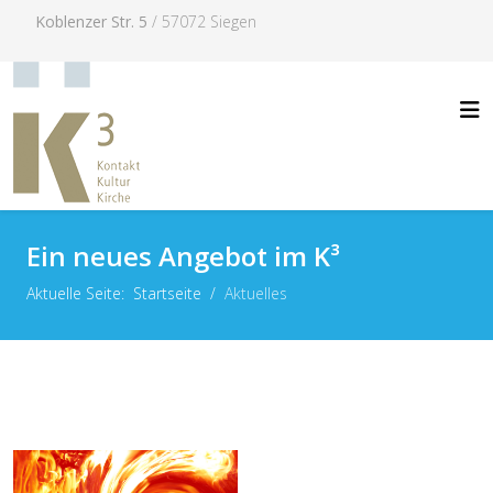
Koblenzer Str. 5
/ 57072 Siegen
Ein neues Angebot im K³
Aktuelle Seite:
Startseite
Aktuelles