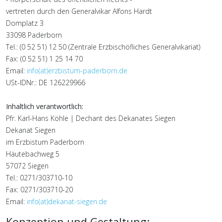
vertreten durch den Generalvikar Alfons Hardt
Domplatz 3
33098 Paderborn
Tel.: (0 52 51) 12 50 (Zentrale Erzbischöfliches Generalvikariat)
Fax: (0 52 51) 1 25 14 70
Email:
info(at)erzbistum-paderborn.de
USt-IDNr.: DE 126229966
Inhaltlich verantwortlich:
Pfr. Karl-Hans Köhle | Dechant des Dekanates Siegen
Dekanat Siegen
im Erzbistum Paderborn
Häutebachweg 5
57072 Siegen
Tel.: 0271/303710-10
Fax: 0271/303710-20
Email:
info(at)dekanat-siegen.de
Konzeption und Gestaltung: